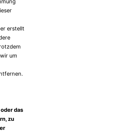
immung
ieser
r erstellt
dere
 trotzdem
 wir um
ntfernen.
n oder das
n, zu
er