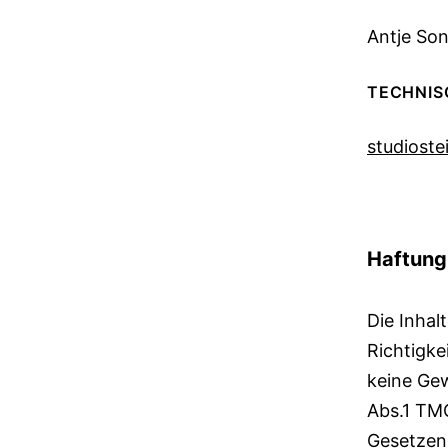
Antje So
TECHNIS
studioste
DISCLAI
Haftung 
Die Inhal
Richtigke
keine Gew
Abs.1 TMG
Gesetzen 