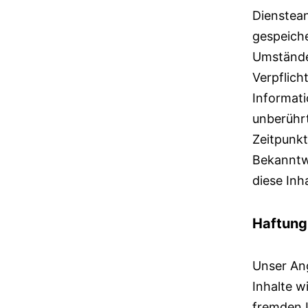
Dienstean
gespeich
Umständen
Verpflic
Informati
unberührt
Zeitpunkt
Bekanntw
diese Inh
Haftung 
Unser Ang
Inhalte w
fremden I