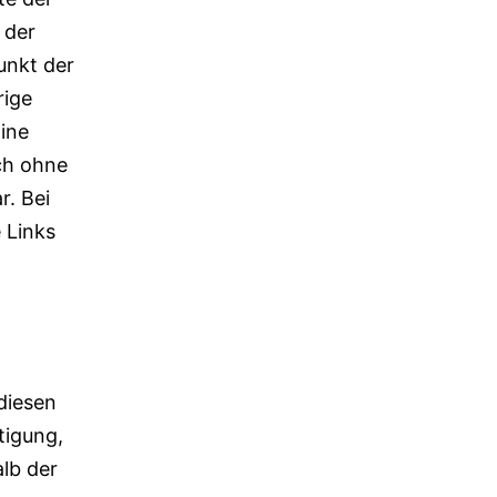
 der
unkt der
rige
ine
och ohne
r. Bei
 Links
 diesen
tigung,
lb der