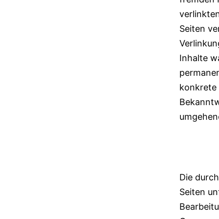
verlinkte
Seiten ve
Verlinkun
Inhalte w
permanent
konkrete 
Bekanntw
umgehend
Urheber
Die durch
Seiten un
Bearbeitu