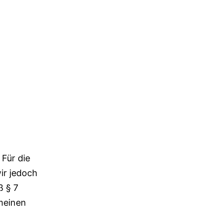
 Für die
wir jedoch
ß § 7
emeinen