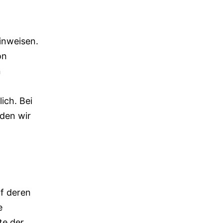
inweisen.
on
n
ich. Bei
den wir
uf deren
e
te der