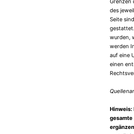
Grenzen 
des jewei
Seite sin
gestattet
wurden, w
werden In
auf eine
einen en
Rechtsve
Quellena
Hinweis: 
gesamte 
ergänzen,