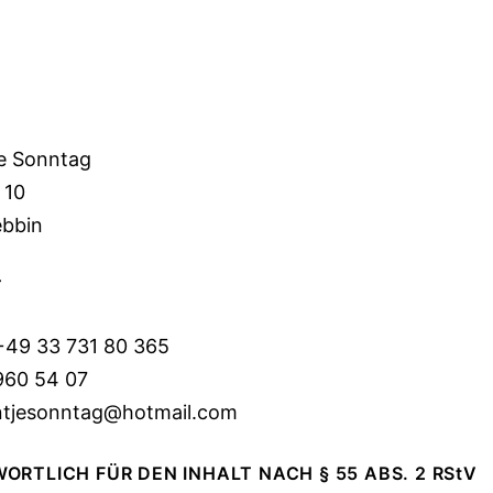
 GEMÄSS § 5 TMG:
n
je Sonntag
 10
ebbin
T
 +49 33 731 80 365
960 54 07
antjesonntag@hotmail.com
RTLICH FÜR DEN INHALT NACH § 55 ABS. 2 RStV